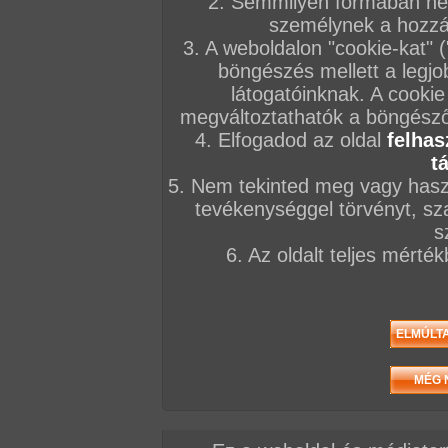
2. Semmilyen formában nem
személynek a hozzáf
3. A weboldalon "cookie-kat" 
böngészés mellett a legjo
látogatóinknak. A cookie
megváltoztathatók a böngésző 
4. Elfogadod az oldal
felhas
t
5. Nem tekinted meg vagy haszn
tevékenységgel törvényt, sza
s
6. Az oldalt teljes mérté
Összesen: 5 kép
Előző sorozat
Következő sorozat
Véletlenszerű sorozat 