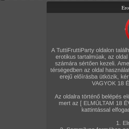
Ero
Letölthető filmek
Videók
Képsorozatok
Amatőr sorozatok
Főoldal
/
Igazi amatőrök
/
Képsorozat (Lányok)
/
mindent bele..!
A TuttiFruttiParty oldalon talá
erotikus tartalmúak, az oldal
számára sértően kezeli. Ame
térségedben az oldal használat
erejű előírásba ütközik, k
VAGYOK 18 ÉV
Az oldalra történő belépés el
mert az [ ELMÚLTAM 18 É
kattintással elfoga
1. El