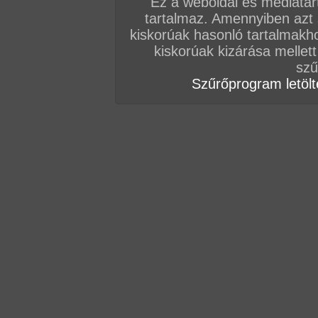
Ez a weboldal és médiatar
tartalmaz. Amennyiben azt
Vissza a sorozatokhoz
kiskorúak hasonló tartalmakh
Hozzászólás írásához be kell jelentkezn
kiskorúak kizárása mellett
szű
Szűrőprogram letölté
AZ EDDIGI HOZZÁSZÓLÁSOK
hozzászólás / oldal
hozzászólás / oldal