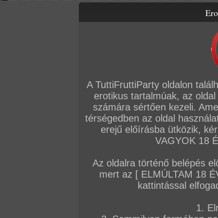
Ero
Letölthető filmek
Videók
Képsorozatok
Amatőr sorozatok
Főoldal
/
Szex
/
Képsorozat (Lányok)
/
Kinga kitárja
A TuttiFruttiParty oldalon talá
erotikus tartalmúak, az oldal
számára sértően kezeli. Ame
térségedben az oldal használat
erejű előírásba ütközik, k
VAGYOK 18 ÉV
Az oldalra történő belépés el
mert az [ ELMÚLTAM 18 É
kattintással elfoga
1. El