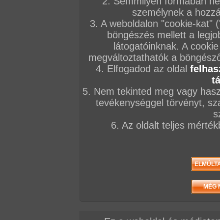
2. Semmilyen formában nem
személynek a hozzáf
3. A weboldalon "cookie-kat" 
böngészés mellett a legjo
látogatóinknak. A cookie
megváltoztathatók a böngésző 
4. Elfogadod az oldal
felhas
t
5. Nem tekinted meg vagy haszn
tevékenységgel törvényt, sza
s
6. Az oldalt teljes mérté
/ oldal, Összesen: 24 kép
Előző sorozat
Következő sorozat
Véletlenszerű sorozat 