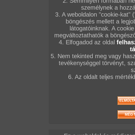
2. Semmilyen formában nem
személynek a hozzáf
3. A weboldalon "cookie-kat" 
böngészés mellett a legjo
látogatóinknak. A cookie
megváltoztathatók a böngésző 
4. Elfogadod az oldal
felhas
t
5. Nem tekinted meg vagy haszn
tevékenységgel törvényt, sza
s
6. Az oldalt teljes mérté
/ oldal, Összesen: 44 kép
Előző sorozat
Következő sorozat
Véletlenszerű sorozat 