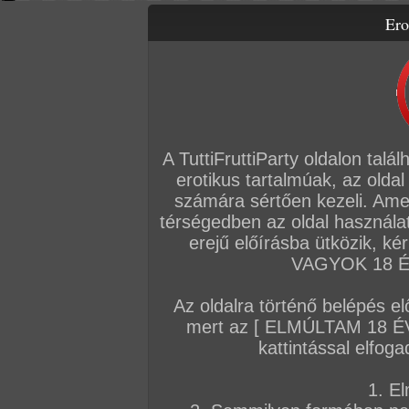
Ero
Letölthető filmek
Videók
Képsorozatok
Amatőr sorozatok
Főoldal
/
Szex
/
Képsorozat (Lányok)
/
Amanda piros neccben
A TuttiFruttiParty oldalon talá
erotikus tartalmúak, az oldal
számára sértően kezeli. Ame
térségedben az oldal használat
erejű előírásba ütközik, k
VAGYOK 18 ÉV
Az oldalra történő belépés el
mert az [ ELMÚLTAM 18 É
kattintással elfoga
1. El