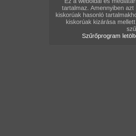
Ez a weboldal és médiatar
tartalmaz. Amennyiben azt
Vissza a sorozatokhoz
kiskorúak hasonló tartalmakh
Hozzászólás írásához be kell jelentkezn
kiskorúak kizárása mellett
szű
Szűrőprogram letölté
AZ EDDIGI HOZZÁSZÓLÁSOK
hozzászólás / oldal
hozzászólás / oldal