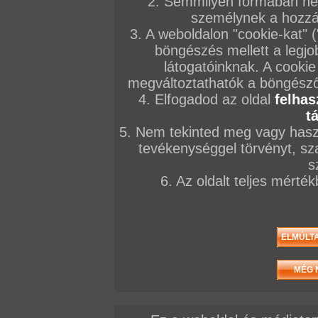
2. Semmilyen formában nem
személynek a hozzáf
3. A weboldalon "cookie-kat" 
böngészés mellett a legjo
látogatóinknak. A cookie
megváltoztathatók a böngésző 
4. Elfogadod az oldal
felhas
t
5. Nem tekinted meg vagy haszn
tevékenységgel törvényt, sza
s
6. Az oldalt teljes mérté
/ oldal, Összesen: 88 kép
Előző sorozat
Következő sorozat
Véletlenszerű sorozat 