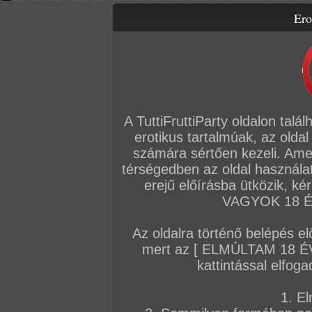
Ero
Letölthető filmek
Videók
Képsorozatok
Amatőr sorozatok
Főoldal
/
Szex
/
Képsorozat (Lányok)
/
Mia
A TuttiFruttiParty oldalon talá
erotikus tartalmúak, az oldal
számára sértően kezeli. Ame
térségedben az oldal használat
erejű előírásba ütközik, k
VAGYOK 18 ÉV
Az oldalra történő belépés el
mert az [ ELMÚLTAM 18 É
kattintással elfoga
1. El