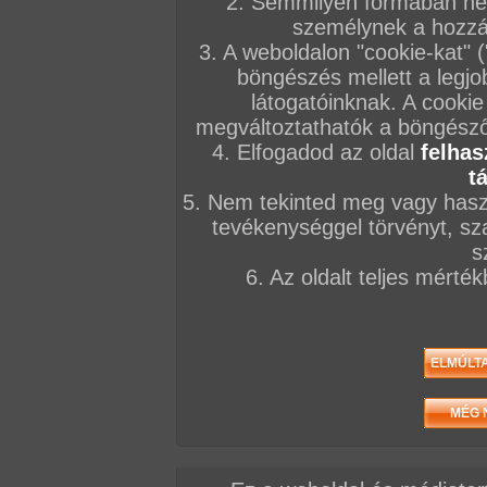
2. Semmilyen formában nem
ők.
személynek a hozzáf
3. A weboldalon "cookie-kat" 
böngészés mellett a legjo
látogatóinknak. A cookie
megváltoztathatók a böngésző 
4. Elfogadod az oldal
felhas
t
5. Nem tekinted meg vagy haszn
tevékenységgel törvényt, sza
s
6. Az oldalt teljes mérté
Nem csapták össze a dugást, az biztos!
Katt
casting videójukat a PSC tv-n!