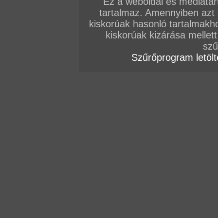
Ez a weboldal és médiatar
tartalmaz. Amennyiben azt
kiskorúak hasonló tartalmakh
kiskorúak kizárása mellett
szű
Szűrőprogram letölté
Oldalunkon még több saját gyártású, valódi ma
vár rád
ERRE!
(Nincs még hozzászólás, legyél te az első!)