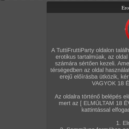
Ero
Letölthető filmek
Videók
Képsorozatok
Amatőr sorozatok
Főoldal
/
Fórum
/
Általános
/
Hírek
A TuttiFruttiParty oldalon talá
Hozzászólás írásához be kell jelentkezn
erotikus tartalmúak, az oldal
számára sértően kezeli. Ame
Sorrend:
hozzászólás / oldal
térségedben az oldal használat
erejű előírásba ütközik, k
VAGYOK 18 ÉV
VIP
Admin
TFP szerkesztőség
Az oldalra történő belépés el
Tináék Privát castingon
mert az [ ELMÚLTAM 18 É
Hát így mennek nálunk a castingok a PSC-n
kattintással elfoga
jelentkezik, mi pedig jól beforgatjuk őket. Ez
pasijával futottunk össze Budapest kellős k
1. El
várták, hogy kameránk előtt mutathassák m