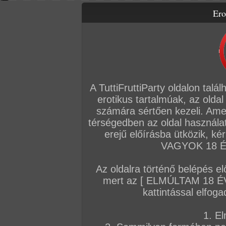
Ero
Letölthető filmek
Videók
Képsorozatok
Amatőr sorozatok
Főoldal
/
Fórum
/
Általános
/
Hírek
A TuttiFruttiParty oldalon talá
Hozzászólás írásához be kell jelentkezn
erotikus tartalmúak, az oldal
számára sértően kezeli. Ame
Sorrend:
hozzászólás / oldal
...
10
térségedben az oldal használat
erejű előírásba ütközik, k
VAGYOK 18 ÉV
VIP
Admin
TFP szerkesztőség
Az oldalra történő belépés el
A hazai amatőr pornó perverz csillaga: 
mert az [ ELMÚLTAM 18 É
Amanda vitatott, de garantáltan utánozhatat
kattintással elfoga
hazai amatőr pornónak. Különlegessége, h
létezik olyan szex-akció, amiben ne mozogn
1. El
maximális átéléssel.