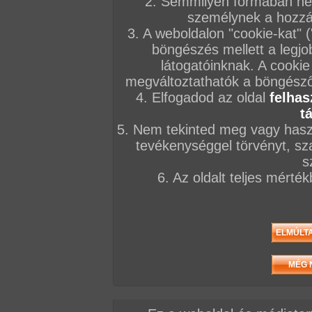
2. Semmilyen formában nem
személynek a hozzáf
3. A weboldalon "cookie-kat" 
böngészés mellett a legjo
látogatóinknak. A cookie
megváltoztathatók a böngésző 
4. Elfogadod az oldal
felhas
t
5. Nem tekinted meg vagy haszn
tevékenységgel törvényt, sza
s
6. Az oldalt teljes mérté