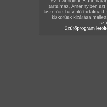
Ez a weboldal és médiatar
tartalmaz. Amennyiben azt
kiskorúak hasonló tartalmakh
kiskorúak kizárása mellett
szű
Szűrőprogram letölté
Ennek pedig az a titka, hogy Amanda durván sz
években, amíg vele forgattunk, egyszerűen ne
jelenetet venni vele, amiben ne mozgott volna 
maximális perverzióval! Első amatőr filmjeit a p
színeiben forgattuk vele, aztán kipróbáltuk a Tut
keményebb jelenetében is.