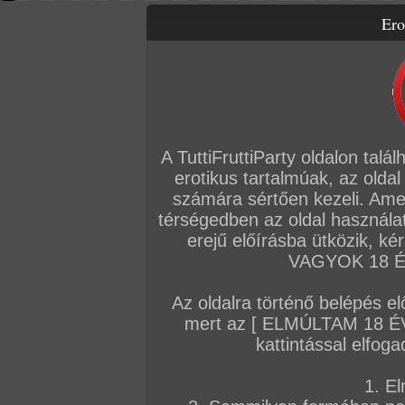
Ero
Letölthető filmek
Videók
Képsorozatok
Amatőr sorozatok
Főoldal
/
Fórum
/
Általános
/
Hírek
A TuttiFruttiParty oldalon talá
Hozzászólás írásához be kell jelentkezn
erotikus tartalmúak, az oldal
számára sértően kezeli. Ame
Sorrend:
hozzászólás / oldal
térségedben az oldal használat
erejű előírásba ütközik, k
VAGYOK 18 ÉV
VIP
Admin
TFP szerkesztőség
Az oldalra történő belépés el
Az iroda gyakornok ribanca
mert az [ ELMÚLTAM 18 É
Ha feltűnik a liftben, vagy a folyosón, a pasik
kattintással elfoga
fogadják, mert tudják, hogy ez a kis cafka 
1. El