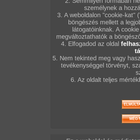
2. Semmilyen formában nem
személynek a hozzáf
3. A weboldalon "cookie-kat" 
böngészés mellett a legjo
látogatóinknak. A cookie
megváltoztathatók a böngésző 
4. Elfogadod az oldal
felhas
t
5. Nem tekinted meg vagy haszn
tevékenységgel törvényt, sza
s
6. Az oldalt teljes mérté
Egy gyors numera az irattárban, puncinyalatás 
vagy egy tempós szopás két emelt között?