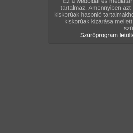
Ez a weboldal és médiatar
tartalmaz. Amennyiben azt
kiskorúak hasonló tartalmakh
kiskorúak kizárása mellett
szű
Szűrőprogram letölté
Ez a nimfó gyakornok csaj bármit bevállal, de le
cefetül megkúrják a lucskos punciját...