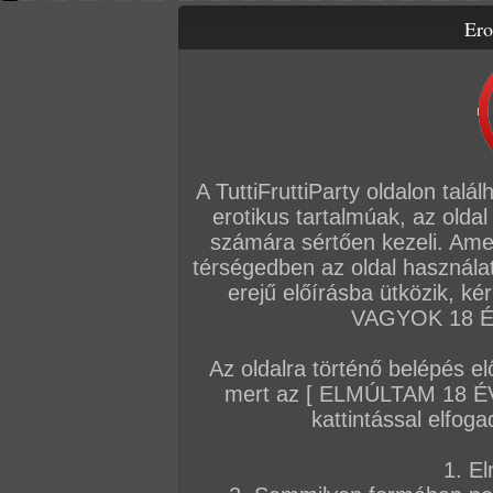
Ero
Letölthető filmek
Videók
Képsorozatok
Amatőr sorozatok
Főoldal
/
Szex
/
Film
/
A kertváros legtüzesebb bombázói
A TuttiFruttiParty oldalon talá
erotikus tartalmúak, az oldal
számára sértően kezeli. Ame
térségedben az oldal használat
erejű előírásba ütközik, k
VAGYOK 18 ÉV
Az oldalra történő belépés el
mert az [ ELMÚLTAM 18 É
kattintással elfoga
1. El