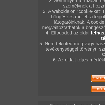
2. Semmilyen formában nem
személynek a hozzáf
3. A weboldalon "cookie-kat" 
Jelenetek a filmből
böngészés mellett a legjo
látogatóinknak. A cookie
megváltoztathatók a böngésző 
4. Elfogadod az oldal
felhas
t
5. Nem tekinted meg vagy haszn
tevékenységgel törvényt, sza
s
6. Az oldalt teljes mérté