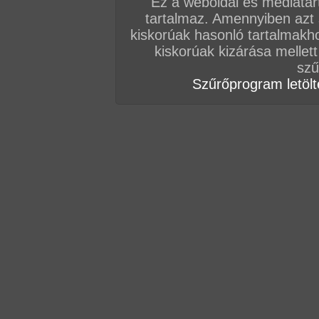
Ez a weboldal és médiatar
tartalmaz. Amennyiben azt
kiskorúak hasonló tartalmakh
kiskorúak kizárása mellett
szű
Szűrőprogram letölté