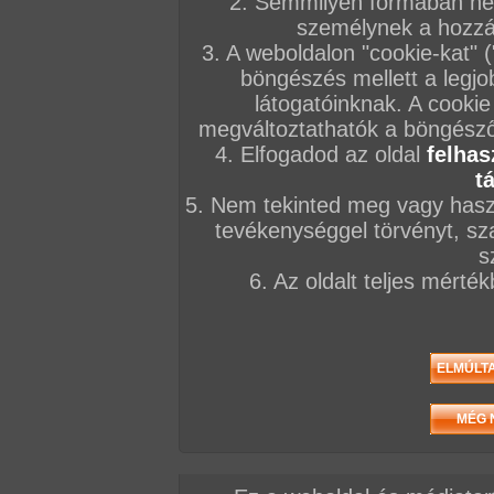
2. Semmilyen formában nem
Előző sorozat
Következő sorozat
Véletlenszerű sorozat 
személynek a hozzáf
3. A weboldalon "cookie-kat" 
böngészés mellett a legjo
látogatóinknak. A cookie
megváltoztathatók a böngésző 
4. Elfogadod az oldal
felhas
Vissza a sorozatokhoz
t
Hozzászólás írásához be kell jelentkezn
5. Nem tekinted meg vagy haszn
tevékenységgel törvényt, sza
AZ EDDIGI HOZZÁSZÓLÁSOK
s
6. Az oldalt teljes mérté
hozzászólás / oldal
zo (Vendég)
toxi gyere,kurnálak!
X