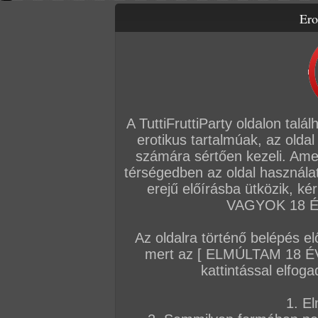
Ero
Letölthető filmek
Videók
Képsorozatok
Amatőr sorozatok
Főoldal
/
Igazi amatőrök
/
Képsorozat (Fiúk)
/
Farkam...
A TuttiFruttiParty oldalon talá
erotikus tartalmúak, az oldal
számára sértően kezeli. Ame
térségedben az oldal használat
erejű előírásba ütközik, k
VAGYOK 18 ÉV
Az oldalra történő belépés el
mert az [ ELMÚLTAM 18 É
kattintással elfoga
/ oldal, Összesen: 2 kép
1. El