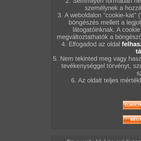
2. Semmilyen formában nem
személynek a hozzáf
3. A weboldalon "cookie-kat" 
böngészés mellett a legjo
látogatóinknak. A cookie
megváltoztathatók a böngésző 
4. Elfogadod az oldal
felhas
t
5. Nem tekinted meg vagy haszn
tevékenységgel törvényt, sza
s
6. Az oldalt teljes mérté
A brutális legények senkit nem kímélnek, a fiata
mamákig mindenkinek betömik a száját és a piná
magyar fasszal.