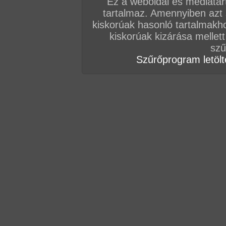
Ez a weboldal és médiatar
tartalmaz. Amennyiben azt
A jelenetért kattints
IDE!
kiskorúak hasonló tartalmakh
kiskorúak kizárása mellett
szű
Szűrőprogram letölté
Oldalunkon több száz kiéhezett, tüzes érett pi