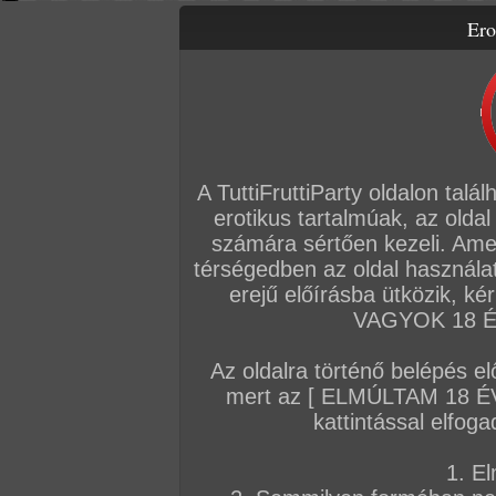
Ero
Letölthető filmek
Videók
Képsorozatok
Amatőr sorozatok
Főoldal
/
Fórum
/
Általános
/
Hírek
A TuttiFruttiParty oldalon talá
Hozzászólás írásához be kell jelentkezn
erotikus tartalmúak, az oldal
számára sértően kezeli. Ame
Sorrend:
hozzászólás / oldal
térségedben az oldal használat
erejű előírásba ütközik, k
VAGYOK 18 ÉV
VIP
Admin
TFP szerkesztőség
#
Az oldalra történő belépés el
Mocskosul szétbaszott nagymamák
mert az [ ELMÚLTAM 18 É
A sötét középkort idéző perverz szokás ele
kattintással elfoga
faluban, ahol a falu női lakosságát kihajtva
szopatás és dugás veszi kezdetét.
1. El