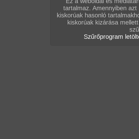
Ez a weboldal és médiatar
tartalmaz. Amennyiben azt
kiskorúak hasonló tartalmakh
kiskorúak kizárása mellett
szű
Szűrőprogram letölté
A jelenetért kattints
IDE!