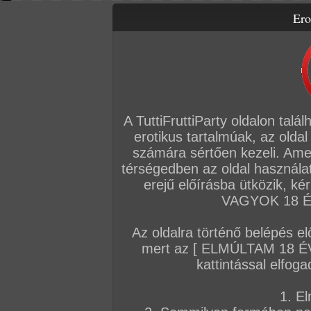
Ero
Letölthető filmek
Videók
Képsorozatok
Amatőr sorozatok
Főoldal
/
Fórum
/
Általános
/
Hírek
A TuttiFruttiParty oldalon talá
Hozzászólás írásához be kell jelentkezn
erotikus tartalmúak, az oldal
számára sértően kezeli. Ame
Sorrend:
hozzászólás / oldal
térségedben az oldal használat
erejű előírásba ütközik, k
VAGYOK 18 ÉV
VIP
Admin
TFP szerkesztőség
#
Az oldalra történő belépés el
A MILF érti a dolgát
mert az [ ELMÚLTAM 18 É
Aki egy negyvenes nőre tesz, nem választ r
kattintással elfoga
negyvenen túl a szenvedély már szakértelem
1. El