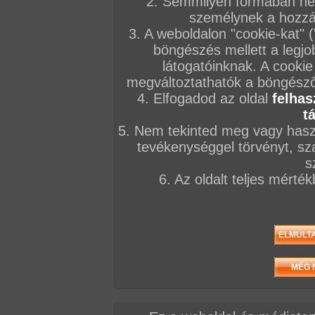
2. Semmilyen formában nem
személynek a hozzáf
3. A weboldalon "cookie-kat" 
böngészés mellett a legjo
látogatóinknak. A cookie
megváltoztathatók a böngésző 
4. Elfogadod az oldal
felhas
t
5. Nem tekinted meg vagy haszn
tevékenységgel törvényt, sza
s
6. Az oldalt teljes mérté
ráadásul egy ilyen nő nem fél elvenni, ami jár 
kemény farkalást. És mindent meg is tesz érte,
kellőképpen kemény és kiadós legyen!