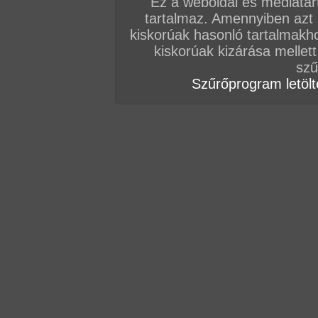
Ez a weboldal és médiatar
praktikákkal szeretnék elérni... Nem kevés sike
tartalmaz. Amennyiben azt
kiskorúak hasonló tartalmakh
A jelenetért kattints
IDE!
kiskorúak kizárása mellett
szű
Oldalunkon több száz baszni való tinilány szex
Szűrőprogram letölté
ERRE!