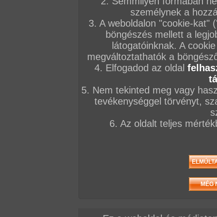
2. Semmilyen formában nem
személynek a hozzáf
3. A weboldalon "cookie-kat" 
böngészés mellett a legjo
látogatóinknak. A cookie
megváltoztathatók a böngésző 
4. Elfogadod az oldal
felhas
t
5. Nem tekinted meg vagy haszn
tevékenységgel törvényt, sza
s
6. Az oldalt teljes mérté
Sőt, a mohó tini pipik úgy gondolják, van egy t
felgyorsítsák a gyógyulást. Ezt pedig izgalmas