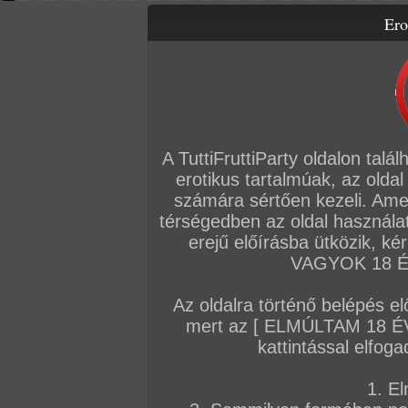
Ero
Letölthető filmek
Videók
Képsorozatok
Amatőr sorozatok
Főoldal
/
Fórum
/
Általános
/
Hírek
A TuttiFruttiParty oldalon talá
Hozzászólás írásához be kell jelentkezn
erotikus tartalmúak, az oldal
számára sértően kezeli. Ame
Sorrend:
hozzászólás / oldal
térségedben az oldal használat
erejű előírásba ütközik, k
VAGYOK 18 ÉV
VIP
Admin
TFP szerkesztőség
#
Az oldalra történő belépés el
Mohó tinilányok anál korrepetáláson
mert az [ ELMÚLTAM 18 É
Tanár Úr kedvenc tanítványai nagyon lelkiis
kattintással elfoga
hagynának egyetlen különórát sem, még az s
hogy Tanár úr betegen fekszik otthon.
1. El