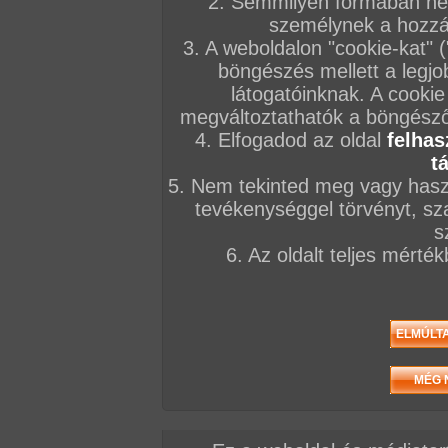
2. Semmilyen formában nem
lompost. Barbi az igazi szőke dög eszméletl
személynek a hozzáf
menő verdákra bukik, egy kis autókázásért 
3. A weboldalon "cookie-kat" 
kapható. Julcsi, kalandvágyó tinilány igen l
böngészés mellett a legjo
Könnyelműen beszáll idegenek autójába, hog
látogatóinknak. A cookie
tisztáson kikötve alaposan szétkeféljék ham
megváltoztathatók a böngésző 
Gabriella, Debrecen kis cafkája szívesen sét
4. Elfogadod az oldal
felhas
utcákon és a parkokban. Így aztán nem cso
t
akad egy pasi, akivel kirándulás közben a sz
5. Nem tekinted meg vagy haszn
gyakorolhatja. Iby, a vörös hajú démon már 
tevékenységgel törvényt, sza
vele extrémebb játékok is játszhatók, ahol 
s
játssza a főszerepet a fordos pinában. Fruzs
6. Az oldalt teljes mérté
csemege, puncidíszét sokan szeretnék közel
csak Barni jut be a mennyek kapuján. Vivie
minden kamasz fiú álma. Egy ilyen első oszt
végéig szívesen tanulná az ember az orgaz
végül - de be utolsósorban itt van a kócos G
Soltvadkerten szépségversenyt is nyert. Sz
de mikor bedugják neki a faszt, hirtelen élve
eseményeket... Valódi magyar amatőr szerep