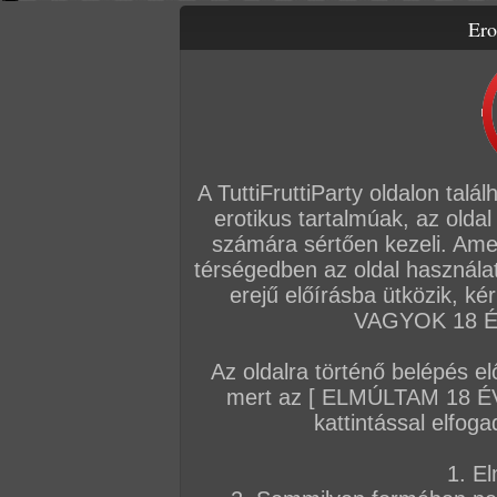
Ero
Letölthető filmek
Videók
Képsorozatok
Amatőr sorozatok
Főoldal
/
Fórum
/
Általános
/
Hírek
A TuttiFruttiParty oldalon talá
Hozzászólás írásához be kell jelentkezn
erotikus tartalmúak, az oldal
számára sértően kezeli. Ame
Sorrend:
hozzászólás / oldal
térségedben az oldal használat
erejű előírásba ütközik, k
VAGYOK 18 ÉV
VIP
Admin
TFP szerkesztőség
#5
Az oldalra történő belépés el
A kertváros legtüzesebb bombázói
mert az [ ELMÚLTAM 18 É
Itt vannak ők, a legkívánatosabb puncik és ér
kattintással elfoga
beindul a piszkos fantázia! Ha csak végiglej
villantós miniruhában, minden ismerős pasi 
1. El
titokban arra vágyik, hogy egyszer becserké