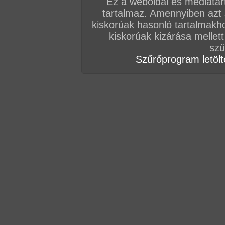
Ez a weboldal és médiatar
szexfilm!
tartalmaz. Amennyiben azt
kiskorúak hasonló tartalmakh
kiskorúak kizárása mellett
szű
Szűrőprogram letölté
Az előzetesért és a film letöltéséhez kattints
ID
(Az oldalunkon található összes fotósorozat é