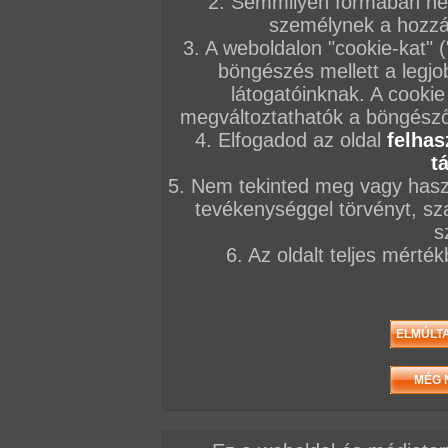
2. Semmilyen formában nem
személynek a hozzáf
3. A weboldalon "cookie-kat" 
böngészés mellett a legjo
látogatóinknak. A cookie
megváltoztathatók a böngésző 
4. Elfogadod az oldal
felhas
t
5. Nem tekinted meg vagy haszn
tevékenységgel törvényt, sza
s
6. Az oldalt teljes mérté