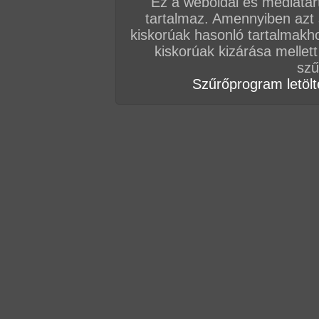
Ez a weboldal és médiatar
tartalmaz. Amennyiben azt
kiskorúak hasonló tartalmakh
kiskorúak kizárása mellett
szű
... aztán egy alkalmas susnyásban megkúrták, é
Szűrőprogram letölté
Durván hangzik, mi?! De a kis ribanc úgy élvezt
legalábbis tengerparti vakáción lenne...