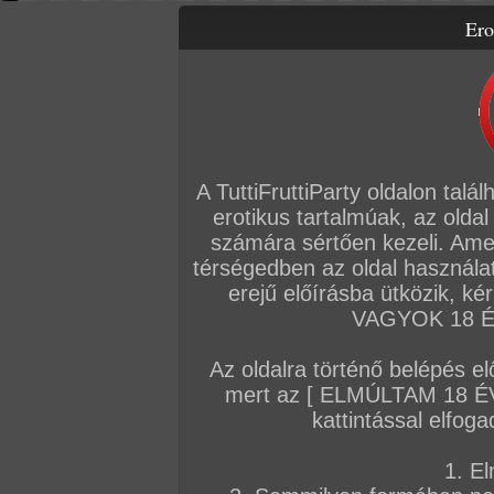
Ero
Letölthető filmek
Videók
Képsorozatok
Amatőr sorozatok
Főoldal
/
Fórum
/
Általános
/
Hírek
A TuttiFruttiParty oldalon talá
Hozzászólás írásához be kell jelentkezn
erotikus tartalmúak, az oldal
számára sértően kezeli. Ame
Sorrend:
hozzászólás / oldal
térségedben az oldal használat
erejű előírásba ütközik, k
VAGYOK 18 ÉV
VIP
Admin
TFP szerkesztőség
Az oldalra történő belépés el
A szórólapos csaj megbaszása!
mert az [ ELMÚLTAM 18 É
Extrém filmjeiről hírhedt operatőrünk és hav
kattintással elfoga
szórólapos csajt szedtek fel, és némi pénzé
kocsiban szopatni kezdték
1. El