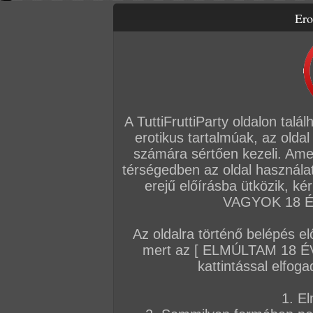
Ero
Letölthető filmek
Videók
Képsorozatok
Amatőr sorozatok
Főoldal
/
Fórum
/
Általános
/
Hírek
A TuttiFruttiParty oldalon talá
Hozzászólás írásához be kell jelentkezn
erotikus tartalmúak, az oldal
számára sértően kezeli. Ame
Sorrend:
hozzászólás / oldal
térségedben az oldal használat
erejű előírásba ütközik, k
VAGYOK 18 ÉV
VIP
Admin
TFP szerkesztőség
Az oldalra történő belépés el
Nudis napozós dugós
mert az [ ELMÚLTAM 18 É
Szexi szőke tinike és párja játszadoztak egy 
kattintással elfoga
A nudizós napozásból természetesen gyorsan
természet lágy ölén...
1. El