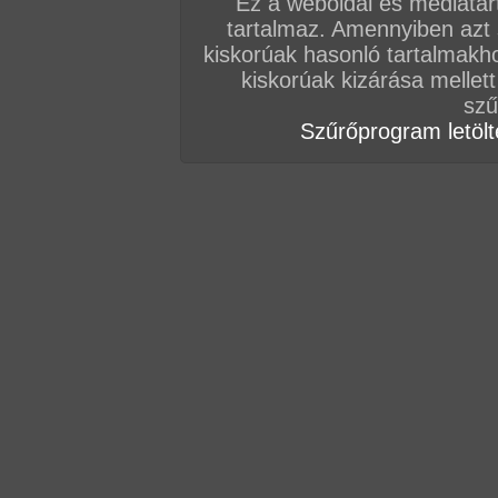
Ez a weboldal és médiatar
tartalmaz. Amennyiben azt
kiskorúak hasonló tartalmakh
kiskorúak kizárása mellett
szű
Szűrőprogram letölté
Oldalunkon több száz valódi amatőr szabadtéri
ERRE!