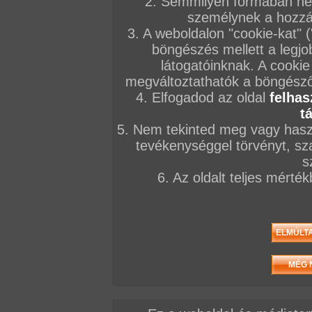
2. Semmilyen formában nem
személynek a hozzáf
3. A weboldalon "cookie-kat" 
böngészés mellett a legjo
látogatóinknak. A cookie
megváltoztathatók a böngésző 
4. Elfogadod az oldal
felhas
t
5. Nem tekinted meg vagy haszn
tevékenységgel törvényt, sza
s
6. Az oldalt teljes mérté
A jelenetért kattints
IDE!