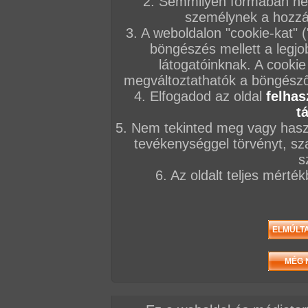
2. Semmilyen formában nem
ribanca, ezért nem volt nehéz dolga, hogy 
személynek a hozzáf
néhány szexmániás osztálytársát, így némi e
3. A weboldalon "cookie-kat" 
cserébe boldogan kefélnek mindenkivel az o
böngészés mellett a legjo
kezdve egészen a tanerőig...
látogatóinknak. A cookie
megváltoztathatók a böngésző 
4. Elfogadod az oldal
felhas
t
5. Nem tekinted meg vagy haszn
tevékenységgel törvényt, sza
s
6. Az oldalt teljes mérté