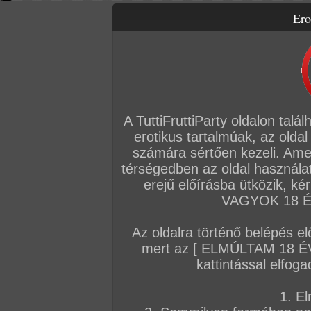
Ero
Letölthető filmek
Videók
Képsorozatok
Amatőr sorozatok
Főoldal
/
Fórum
/
Általános
/
Hírek
A TuttiFruttiParty oldalon talá
Hozzászólás írásához be kell jelentkezn
erotikus tartalmúak, az oldal
számára sértően kezeli. Ame
Sorrend:
hozzászólás / oldal
térségedben az oldal használat
erejű előírásba ütközik, k
VAGYOK 18 ÉV
VIP
Admin
TFP szerkesztőség
#4
Az oldalra történő belépés el
Új letölthető filmünk: Kelly The Coed 19
mert az [ ELMÚLTAM 18 É
Nos Allyson végül csak megcsinálta! Miután
kattintással elfoga
elege lett a lánya folytonos partizásaiból é
támogatást, ezért saját magának kellett előt
1. El
tandíját és a kollégiumi díjat. És mivel ő a 