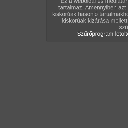
Ez a weboldal és médiatar
Az előzetesért és a film letöltéséhez kattints
ID
tartalmaz. Amennyiben azt
kiskorúak hasonló tartalmakh
(Az oldalunkon található összes fotósorozat é
kiskorúak kizárása mellett
jogvédelem alatt áll! Az oldalon található kép é
szű
másolása, "újrafelhasználása" szigorúan tilos 
Szűrőprogram letölté
büntetőjogi feljelentést von maga után.)
Köszönjük, hogy a legális utat választod a film 
tagság vásárlásoddal a hazai amatőr szexfilmg
További letölthető filmjeinket
IDE
és
IDE
kattintv
(Nincs még hozzászólás, legyél te az első!)
VIP
Admin
TFP szerkesztőség
#
Műszak végén bukkake!
Micsoda mennyei hely lehet ez a raktár, aho