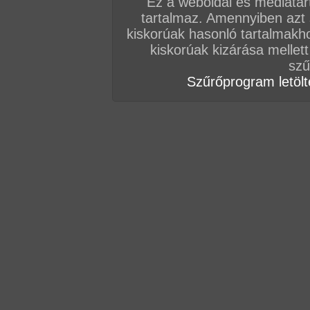
Ez a weboldal és médiatar
Az előzetesért és a film letöltéséhez kattints
ID
tartalmaz. Amennyiben azt
kiskorúak hasonló tartalmakh
(Az oldalunkon található összes fotósorozat é
kiskorúak kizárása mellett
jogvédelem alatt áll! Az oldalon található kép é
szű
másolása, "újrafelhasználása" szigorúan tilos 
Szűrőprogram letölté
büntetőjogi feljelentést von maga után.)
Köszönjük, hogy a legális utat választod a film 
tagság vásárlásoddal a hazai amatőr szexfilmg
További letölthető filmjeinket
IDE
és
IDE
kattintv
(Nincs még hozzászólás, legyél te az első!)
VIP
Admin
TFP szerkesztőség
#
Műszak végén bukkake!
Micsoda mennyei hely lehet ez a raktár, aho