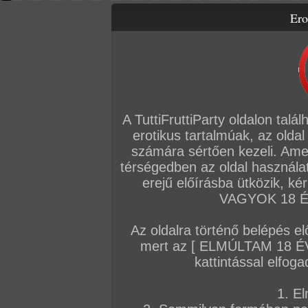
Ero
Letölthető filmek
Videók
Képsorozatok
Amatőr sorozatok
Főoldal
/
Fórum
/
Általános
/
Hírek
A TuttiFruttiParty oldalon talá
Hozzászólás írásához be kell jelentkezn
erotikus tartalmúak, az oldal
számára sértően kezeli. Ame
Sorrend:
hozzászólás / oldal
térségedben az oldal használat
erejű előírásba ütközik, k
VAGYOK 18 ÉV
VIP
Admin
TFP szerkesztőség
#4
Az oldalra történő belépés el
Új letölthető filmünk: Kelly The Coed 19
mert az [ ELMÚLTAM 18 É
Nos Allyson végül csak megcsinálta! Miután
kattintással elfoga
elege lett a lánya folytonos partizásaiból é
támogatást, ezért saját magának kellett előt
1. El
tandíját és a kollégiumi díjat. És mivel ő a 