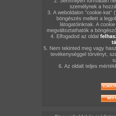
2. Semmilyen formában nem
ribanca, ezért nem volt nehéz dolga, hogy 
személynek a hozzáf
néhány szexmániás osztálytársát, így némi e
3. A weboldalon "cookie-kat" 
cserébe boldogan kefélnek mindenkivel az o
böngészés mellett a legjo
kezdve egészen a tanerőig...
látogatóinknak. A cookie
megváltoztathatók a böngésző 
4. Elfogadod az oldal
felhas
t
5. Nem tekinted meg vagy haszn
tevékenységgel törvényt, sza
s
6. Az oldalt teljes mérté