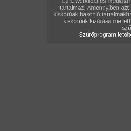
Ez a weboldal és médiatar
tartalmaz. Amennyiben azt
kiskorúak hasonló tartalmakh
kiskorúak kizárása mellett
szű
Szűrőprogram letölté