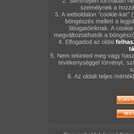
2. Semmilyen formában nem
személynek a hozzáf
3. A weboldalon "cookie-kat" 
Jelenetek a filmből
böngészés mellett a legjo
látogatóinknak. A cookie
megváltoztathatók a böngésző 
4. Elfogadod az oldal
felhas
t
5. Nem tekinted meg vagy haszn
tevékenységgel törvényt, sza
s
6. Az oldalt teljes mérté