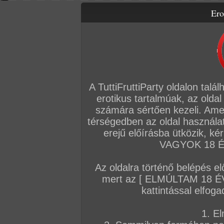
Ero
Letölthető filmek
Videók
Képsorozatok
Amatőr sorozatok
Főoldal
/
Szex
/
Film
/
Kelly the coed 1 - Tinik a koleszban
A TuttiFruttiParty oldalon talá
erotikus tartalmúak, az oldal
számára sértően kezeli. Ame
térségedben az oldal használat
erejű előírásba ütközik, k
VAGYOK 18 ÉV
Az oldalra történő belépés el
mert az [ ELMÚLTAM 18 É
kattintással elfoga
1. El