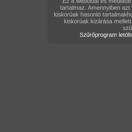
Ez a weboldal és médiatar
tartalmaz. Amennyiben azt
kiskorúak hasonló tartalmakh
kiskorúak kizárása mellett
zozo89
#2
szű
Szűrőprogram letölté
zozo89
#2
zozo89
#2
zozo89
#2
zozo89
#2