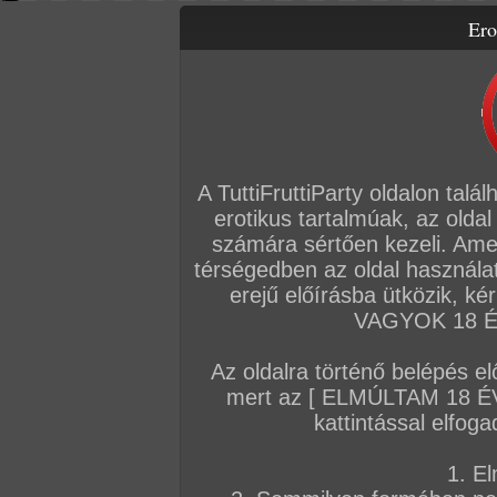
Ero
Letölthető filmek
Videók
Képsorozatok
Amatőr sorozatok
Főoldal
/
Fórum
/
Általános
/
Anyukák faszvégen
A TuttiFruttiParty oldalon talá
Hozzászólás írásához be kell jelentkezn
erotikus tartalmúak, az oldal
számára sértően kezeli. Ame
A téma leírása
térségedben az oldal használat
erejű előírásba ütközik, k
Sexy anyukák szeretnek dugni
VAGYOK 18 ÉV
AZ EDDIGI HOZZÁSZÓLÁSOK
Az oldalra történő belépés el
mert az [ ELMÚLTAM 18 É
Sorrend:
hozzászólás / oldal
kattintással elfoga
VIP
1. El
zozo89
#2