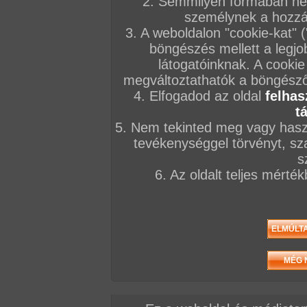
2. Semmilyen formában nem
személynek a hozzáf
3. A weboldalon "cookie-kat" 
VIP
zozo89
böngészés mellett a legjo
#2
látogatóinknak. A cookie
megváltoztathatók a böngésző 
4. Elfogadod az oldal
felhas
VIP
zozo89
t
#2
5. Nem tekinted meg vagy haszn
tevékenységgel törvényt, sza
s
sumaher81
6. Az oldalt teljes mérté
sumaher81
sumaher81