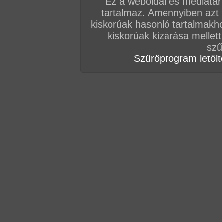
Ez a weboldal és médiatar
tartalmaz. Amennyiben azt
(Ez egy válasz csinikepár üzenetére (2016. 03. 16. szerda 14:20), amit
kiskorúak hasonló tartalmakh
kiskorúak kizárása mellett
casanovalorenzo69
szű
Szűrőprogram letölté
Sziasztok!
Aktuális még a hirdetésetek? Én csak most regis
kérdezem...
(Ez egy válasz fuszlee üzenetére (2016. 03. 18. péntek 20:54), amit id
casanovalorenzo69
Sziasztok!
Írtam privátba nektek! casanovalorenzo69@gm
(Ez egy válasz herceg18 üzenetére (2016. 03. 26. szombat 00:35), amit
casanovalorenzo69
Szióka!