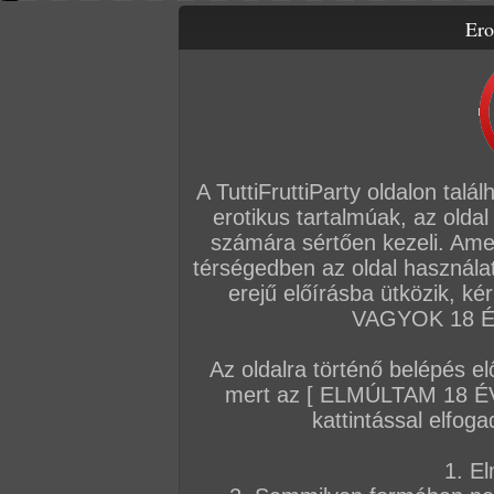
Ero
Letölthető filmek
Videók
Képsorozatok
Amatőr sorozatok
Főoldal
/
Fórum
/
Általános
/
Alkalmi kapcsolatot keresek!
A TuttiFruttiParty oldalon talá
Hozzászólás írásához be kell jelentkezn
erotikus tartalmúak, az oldal
számára sértően kezeli. Ame
AZ EDDIGI HOZZÁSZÓLÁSOK
térségedben az oldal használat
erejű előírásba ütközik, k
Sorrend:
hozzászólás / oldal
VAGYOK 18 ÉV
Az oldalra történő belépés el
MateusX69
mert az [ ELMÚLTAM 18 É
kattintással elfoga
Sziasztok, 24 éves sportos fiatalember vagyok,
érettebb hölgyeket keresek kellemes diszkrét eg
1. El
ferenckanos6@gmail.com.