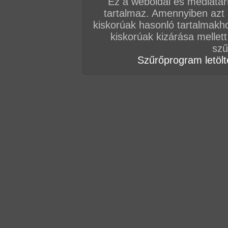
Ez a weboldal és médiatar
tartalmaz. Amennyiben azt
kiskorúak hasonló tartalmakh
kiskorúak kizárása mellett
szű
Szűrőprogram letölté