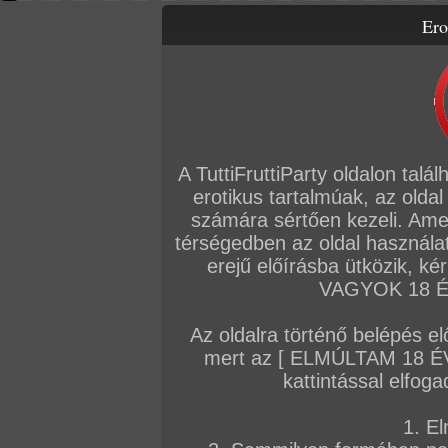
Ero
Letölthető filmek
Videók
Képsorozatok
Amatőr sorozatok
Főoldal
/
Elfelejtett név/jelszó
A TuttiFruttiParty oldalon talá
ELFELEJTETT NÉV/JELSZÓ
erotikus tartalmúak, az oldal
Ha elfelejtetted volna a belépési nevedet/jelszavadat, akkor írd be ide a r
számára sértően kezeli. Ame
majd nézd meg az e-mail fiókodat és kövesd a tőlünk érkezett levél
térségedben az oldal használat
E-mail cím:
erejű előírásba ütközik, k
VAGYOK 18 ÉV
Az oldalra történő belépés el
mert az [ ELMÚLTAM 18 É
kattintással elfoga
1. El