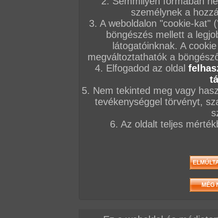
2. Semmilyen formában nem
személynek a hozzáf
3. A weboldalon "cookie-kat" 
böngészés mellett a legjo
látogatóinknak. A cookie
megváltoztathatók a böngésző 
4. Elfogadod az oldal
felhas
t
5. Nem tekinted meg vagy haszn
tevékenységgel törvényt, sza
s
6. Az oldalt teljes mérté