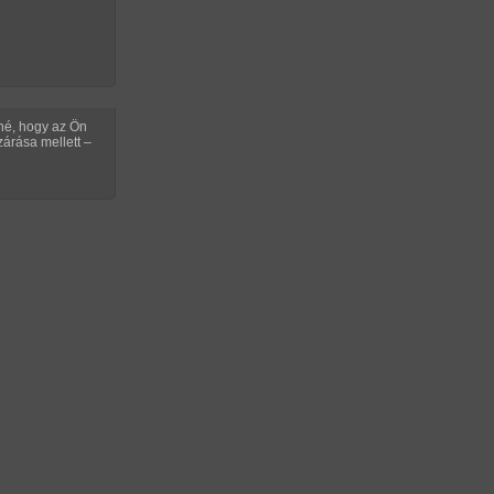
TIKUS KÉPREGÉNYEK
tné, hogy az Ön
árása mellett –
Követőket szerezni (leszbi)
ímkék: leszbi, testvérek, tini, CGI/számítógéppel
generált; hossza: 296 oldal
YAR LÁNYOK A CSETEN!