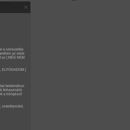
Regisztráció
Belépés
Privát Szex Club
Segítség
ILIKONSZÁJ" TARTALMAK
al a szexualitás
gedben az oldal
sorozatok - 96db
alt az [ MÉG NEM
VES, ELFOGADOM ]
IVE MAGYAR ÉLŐ CHAT!
dal tartalmához.
b felhasználói
tók a böngésző
, szabályozást,