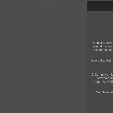
Letölthető filmek
Videók
Képso
Főoldal
/
Cimkék
Szilikonszáj
A TuttiFruttiPa
témáját nyílta
használata tilo
KÉPSOROZATOK
Az oldalra tört
2024. június 30.
2023. októb
2. Semmilyen fo
3. A weboldal
élményt nyújt
5. Nem tekinte
A punci háromszor...
Dög!
108 kép
158 kép