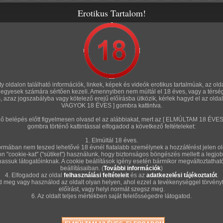
Erotikus Tartalom!
rozatok
Amatőr sorozatok
Fórum
Szexshop
Tölts fel te is!
"SZ
rty oldalon található információk, linkek, képek és videók erotikus tartalmúak, az old
n, egyesek számára sértően kezeli. Amennyiben nem múltál el 18 éves, vagy a térsé
Kép
s, azaz jogszabályba vagy kötelező erejű előírásba ütközik, kérlek hagyd el az old
VAGYOK 18 ÉVES ] gombra kattintva.
96 képsorozat
énő belépés előtt figyelmesen olvasd el az alábbiakat, mert az [ ELMÚLTAM 18 É
GG L
er 17.
2020. május 06.
2019. augusztus 16.
gombra történő kattintással elfogadod a következő feltételeket:
1. Elmúltál 18 éves.
rmában nem teszed lehetővé 18 évnél fiatalabb személynek a hozzáférést jelen ol
on "cookie-kat" ("sütiket") használunk, hogy biztonságos böngészés mellett a legjob
hassuk látogatóinknak. A cookie beállítások igény esetén bármikor megváltoztatha
beállításaiban. (
További információk
)
4. Elfogadod az oldal
felhasználási feltételeit
és az
adatkezelési tájékoztatót
.
d meg vagy használod az oldalt olyan helyen, ahol ezzel a tevékenységgel törvényt
Wellness leszbi
Cony, a mocskos dög
előírást, vagy helyi normát szegsz meg.
137 kép
19 kép
6. Az oldalt teljes mértékben saját felelősségedre látogatod.