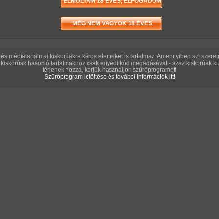
ERO
és médiatartalmai kiskorúakra káros elemeket is tartalmaz. Amennyiben azt szere
kiskorúak hasonló tartalmakhoz csak egyedi kód megadásával - azaz kiskorúak kiz
férjenek hozzá, kérjük használjon szűrőprogramot!
Szűrőprogram letöltése és további információk itt!
C
MAG