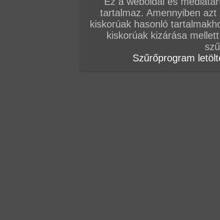
Ez a weboldal és médiatar
tartalmaz. Amennyiben azt
kiskorúak hasonló tartalmakh
kiskorúak kizárása mellett
szű
Szűrőprogram letölté