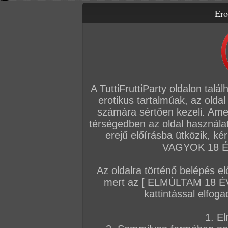
Ero
Letölthető filmek
Videók
Képsorozatok
Amatőr sorozatok
Főoldal
/
Amatőr mufftár
/
roock
A TuttiFruttiParty oldalon talá
erotikus tartalmúak, az oldal
AMATŐR SOROZATOK
számára sértően kezeli. Ame
térségedben az oldal használat
2026. február 09.
erejű előírásba ütközik, k
VAGYOK 18 ÉV
Az oldalra történő belépés el
mert az [ ELMÚLTAM 18 É
egy kirandulas
kattintással elfoga
20 kép
1. El