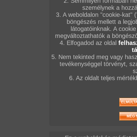
2. Semmilyen formában nem
személynek a hozzáf
3. A weboldalon "cookie-kat" 
böngészés mellett a legjo
látogatóinknak. A cookie
megváltoztathatók a böngésző 
4. Elfogadod az oldal
felhas
t
5. Nem tekinted meg vagy haszn
tevékenységgel törvényt, sza
s
6. Az oldalt teljes mérté