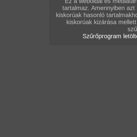
Ez a weboldal és médiatar
tartalmaz. Amennyiben azt
kiskorúak hasonló tartalmakh
kiskorúak kizárása mellett
szű
Szűrőprogram letölté