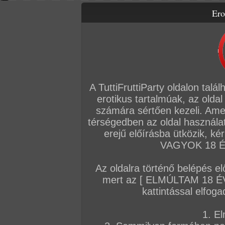
Ero
Letölthető filmek
Videók
Képsorozatok
Amatőr sorozatok
Főoldal
/
Amatőr mufftár
/
Belasznyezska
A TuttiFruttiParty oldalon talá
erotikus tartalmúak, az oldal
AMATŐR SOROZATOK
számára sértően kezeli. Ame
térségedben az oldal használat
2026. január 01.
erejű előírásba ütközik, k
VAGYOK 18 ÉV
Az oldalra történő belépés el
mert az [ ELMÚLTAM 18 É
Megbaszva, leszopatva…
kattintással elfoga
46 kép
1. El