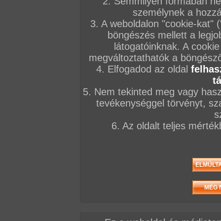
2. Semmilyen formában nem
személynek a hozzáf
3. A weboldalon "cookie-kat" 
böngészés mellett a legjo
látogatóinknak. A cookie
megváltoztathatók a böngésző 
4. Elfogadod az oldal
felhas
t
5. Nem tekinted meg vagy haszn
tevékenységgel törvényt, sza
s
6. Az oldalt teljes mérté