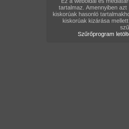
Ez a weboldal és médiatar
tartalmaz. Amennyiben azt
kiskorúak hasonló tartalmakh
kiskorúak kizárása mellett
szű
Szűrőprogram letölté