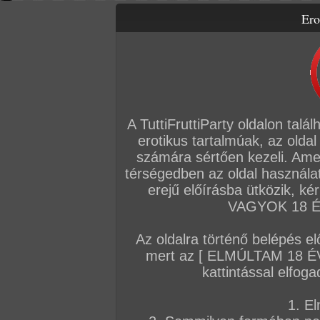
Ero
Letölthető filmek
Videók
Képsorozatok
Amatőr sorozatok
Főoldal
/
Amatőr mufftár
/
Nikky Blond
A TuttiFruttiParty oldalon talá
erotikus tartalmúak, az oldal
KÉPSOROZATOK
számára sértően kezeli. Ame
térségedben az oldal használat
2026. március 19.
2025. szeptember 11.
2016. november
erejű előírásba ütközik, k
VAGYOK 18 ÉV
Az oldalra történő belépés el
mert az [ ELMÚLTAM 18 É
Az orgazmus garantált :P
Falánk punci
Cameron és Nikky
kattintással elfoga
108 kép
217 kép
104 kép
1. El