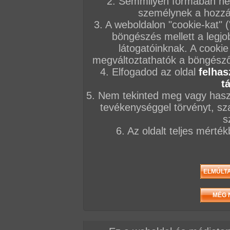
2. Semmilyen formában nem
személynek a hozzáf
3. A weboldalon "cookie-kat" 
böngészés mellett a legjo
látogatóinknak. A cookie
megváltoztathatók a böngésző 
4. Elfogadod az oldal
felhas
t
5. Nem tekinted meg vagy haszn
tevékenységgel törvényt, sza
s
6. Az oldalt teljes mérté